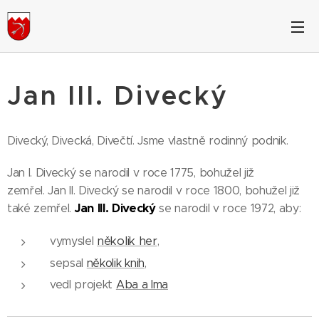
Jan III. Divecký
Divecký, Divecká, Divečtí. Jsme vlastně rodinný podnik.
Jan I. Divecký se narodil v roce 1775, bohužel již
zemřel. Jan II. Divecký se narodil v roce 1800, bohužel již
Jan III. Divecký
také zemřel.
se narodil v roce 1972, aby:
několik her
vymyslel
,
sepsal
několik knih
,
vedl projekt
Aba a Ima